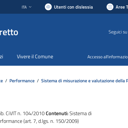
Utenti con dislessia
Aree 
ITA
Lingua attiva:
retto
Seguici su
zi
Vivere il Comune
Accesso all'informazi
te
/
Performance
/
Sistema di misurazione e valutazione della
lib. CiVIT n. 104/2010
Contenuti:
Sistema di
rformance (art. 7, d.lgs. n. 150/2009)