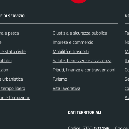
E DI SERVIZIO
N
ra e pesca
Giustizia e sicurezza pubblica
Ta
e
Imprese e commercio
No
e stato civile
Mobilità e trasporti
Ma
ubblici
Salute, benessere e assistenza
Il
zioni
Tributi, finanze e contravvenzioni
C
 urbanistica
Turismo
Se
e tempo libero
Vita lavorativa
c
ne e formazione
Av
DATI TERRITORIALI
Codice ISTAT:
001198
Codice C