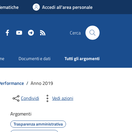
Tematiche
Accedi all'area personale
Facebook
YouTube
Telegram
RSS
Cerca
one
Documenti e dati
Tutti gli argomenti
 Performance
/
Anno 2019
Condividi
Vedi azioni
Argomenti
Trasparenza amministrativa