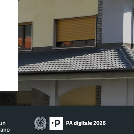
 un
tano