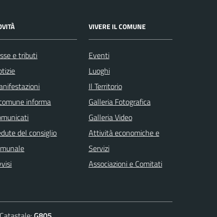
OVITÀ
VIVERE IL COMUNE
sse e tributi
Eventi
tizie
Luoghi
nifestazioni
Il Territorio
 comune informa
Galleria Fotografica
omunicati
Galleria Video
dute del consiglio
Attività economiche e
omunale
Servizi
visi
Associazioni e Comitati
atastale:
G805