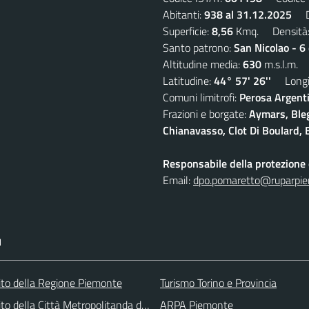
Abitanti:
938 al 31.12.2025
De
Superficie:
8,56
Kmq. Densità
Santo patrono:
San Nicolao - 6
Altitudine media:
630
m.s.l.m.
Latitudine:
44° 57' 26''
Longit
Comuni limitrofi:
Perosa Argenti
Frazioni e borgate:
Aymars, Blegi
Chianavasso, Clot Di Boulard, E
Responsabile della protezione d
Email:
dpo.pomaretto@ruparpie
I
 sito della Regione Piemonte
Turismo Torino e Provincia
 sito della Città Metropolitanda di Torino
ARPA Piemonte