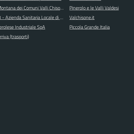
ontana dei Comuni Valli Chisone e Germanasca
Pinerolo e le Valli Valdesi
 - Azienda Sanitaria Locale di Collegno e Pinerolo
Valchisone.it
erolese Industriale SpA
Piccola Grande Italia
iva (trasporti)