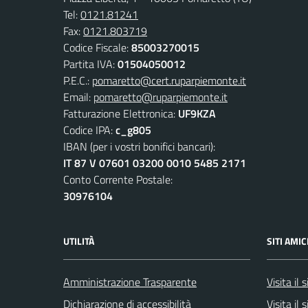
Tel:
0121.81241
Fax:
0121.803719
Codice Fiscale:
85003270015
Partita IVA:
01504050012
P.E.C.:
pomaretto@cert.ruparpiemonte.it
Email:
pomaretto@ruparpiemonte.it
Fatturazione Elettronica:
UF9KZA
Codice IPA:
c_g805
IBAN (per i vostri bonifici bancari):
IT 87 V 07601 03200 0010 5485 2171
Conto Corrente Postale:
30976104
UTILITÀ
SITI AMIC
Amministrazione Trasparente
Visita il
Dichiarazione di accessibilità
Visita il