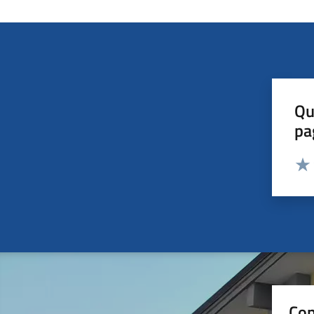
Qu
pa
Valut
Valu
Con