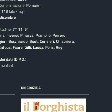
nominazione:
Pomarini
:
113
(ab/kmq.)
 dicembre
udine:
7° 11' 5'
na, Inverso Pinasca, Pramollo, Perrero
eri, Bocchiardo, Bout, Cerisieri, Chiabriera,
nfous, Faure, Gilli, Lausa, Pons, Rey
ei dati (D.P.O.)
monte.it
UN GRAZIE A...