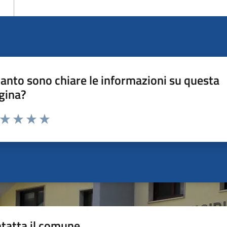
anto sono chiare le informazioni su questa
gina?
a da 1 a 5 stelle la pagina
ta 1 stelle su 5
Valuta 2 stelle su 5
Valuta 3 stelle su 5
Valuta 4 stelle su 5
Valuta 5 stelle su 5
tatta il comune