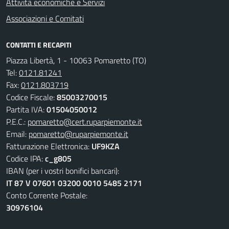
Attività economiche e Servizi
Associazioni e Comitati
CONTATTI E RECAPITI
Piazza Libertà, 1 - 10063 Pomaretto (TO)
Tel:
0121.81241
Fax:
0121.803719
Codice Fiscale:
85003270015
Partita IVA:
01504050012
P.E.C.:
pomaretto@cert.ruparpiemonte.it
Email:
pomaretto@ruparpiemonte.it
Fatturazione Elettronica:
UF9KZA
Codice IPA:
c_g805
IBAN (per i vostri bonifici bancari):
IT 87 V 07601 03200 0010 5485 2171
Conto Corrente Postale:
30976104