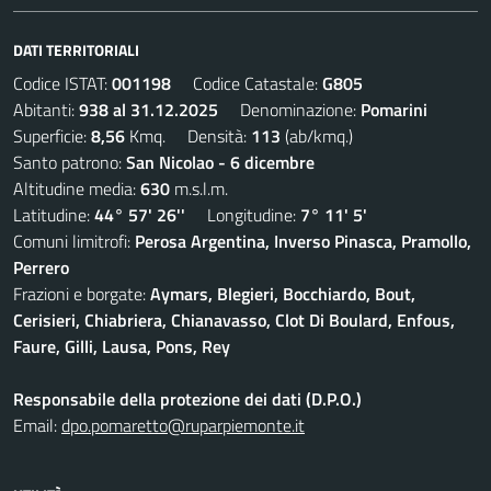
DATI TERRITORIALI
Codice ISTAT:
001198
Codice Catastale:
G805
Abitanti:
938 al 31.12.2025
Denominazione:
Pomarini
Superficie:
8,56
Kmq. Densità:
113
(ab/kmq.)
Santo patrono:
San Nicolao - 6 dicembre
Altitudine media:
630
m.s.l.m.
Latitudine:
44° 57' 26''
Longitudine:
7° 11' 5'
Comuni limitrofi:
Perosa Argentina, Inverso Pinasca, Pramollo,
Perrero
Frazioni e borgate:
Aymars, Blegieri, Bocchiardo, Bout,
Cerisieri, Chiabriera, Chianavasso, Clot Di Boulard, Enfous,
Faure, Gilli, Lausa, Pons, Rey
Responsabile della protezione dei dati (D.P.O.)
Email:
dpo.pomaretto@ruparpiemonte.it