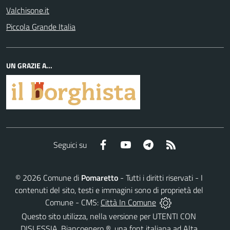
Valchisone.it
Piccola Grande Italia
UN GRAZIE A...
Facebook
YouTube
Telegram
RSS
Seguici su
©
2026
Comune di
Pomaretto
- Tutti i diritti riservati - I
contenuti del sito, testi e immagini sono di proprietà del
Comune - CMS:
Città In Comune
Questo sito utilizza, nella versione per UTENTI CON
DISLESSIA,
Biancoenero ®
, una font italiana ad Alta