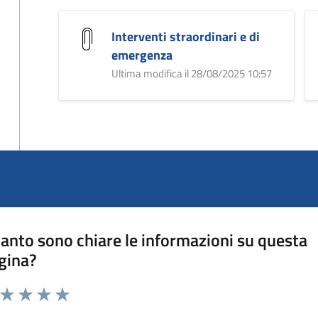
Interventi straordinari e di
emergenza
Ultima modifica il 28/08/2025 10:57
anto sono chiare le informazioni su questa
gina?
a da 1 a 5 stelle la pagina
ta 1 stelle su 5
Valuta 2 stelle su 5
Valuta 3 stelle su 5
Valuta 4 stelle su 5
Valuta 5 stelle su 5