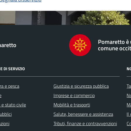
Pomaretto è
aretto
comune occi
E DI SERVIZIO
N
ra e pesca
Giustizia e sicurezza pubblica
Ta
e
Imprese e commercio
No
e stato civile
Mobilità e trasporti
Ma
ubblici
Salute, benessere e assistenza
Il
zioni
Tributi, finanze e contravvenzioni
C