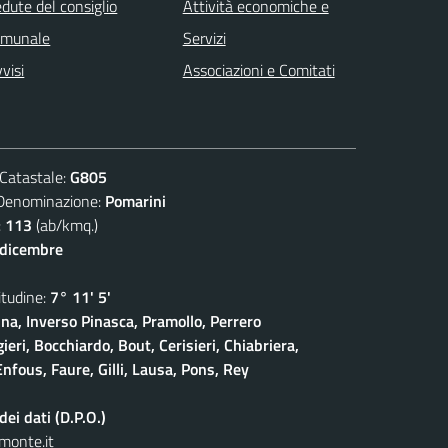
dute del consiglio
Attività economiche e
omunale
Servizi
visi
Associazioni e Comitati
atastale:
G805
nominazione:
Pomarini
:
113
(ab/kmq.)
 dicembre
udine:
7° 11' 5'
na, Inverso Pinasca, Pramollo, Perrero
eri, Bocchiardo, Bout, Cerisieri, Chiabriera,
nfous, Faure, Gilli, Lausa, Pons, Rey
ei dati (D.P.O.)
monte.it