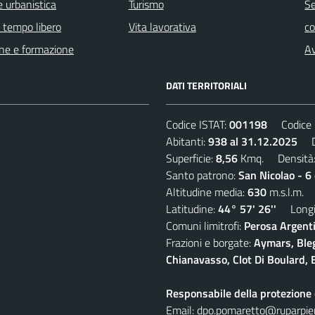
 urbanistica
Turismo
Se
e tempo libero
Vita lavorativa
c
ne e formazione
Av
DATI TERRITORIALI
Codice ISTAT:
001198
Codice C
Abitanti:
938 al 31.12.2025
De
Superficie:
8,56
Kmq. Densità
Santo patrono:
San Nicolao - 6
Altitudine media:
630
m.s.l.m.
Latitudine:
44° 57' 26''
Longit
Comuni limitrofi:
Perosa Argenti
Frazioni e borgate:
Aymars, Blegi
Chianavasso, Clot Di Boulard, E
Responsabile della protezione d
Email:
dpo.pomaretto@ruparpie