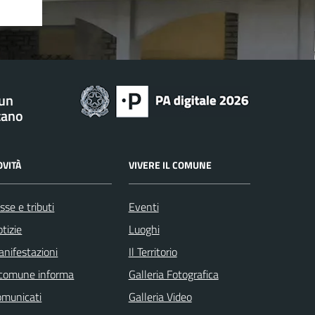
 un
tano
OVITÀ
VIVERE IL COMUNE
sse e tributi
Eventi
tizie
Luoghi
nifestazioni
Il Territorio
 comune informa
Galleria Fotografica
omunicati
Galleria Video