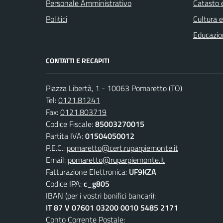
Personale Amministrativo
Catasto e
Politici
Cultura 
Educazio
CONTATTI E RECAPITI
Piazza Libertà, 1 - 10063 Pomaretto (TO)
Tel:
0121.81241
Fax:
0121.803719
Codice Fiscale:
85003270015
Partita IVA:
01504050012
P.E.C.:
pomaretto@cert.ruparpiemonte.it
Email:
pomaretto@ruparpiemonte.it
Fatturazione Elettronica:
UF9KZA
Codice IPA:
c_g805
IBAN (per i vostri bonifici bancari):
IT 87 V 07601 03200 0010 5485 2171
Conto Corrente Postale: