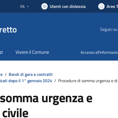
Utenti con dislessia
Aree 
ITA
Lingua attiva:
retto
Seguici su
zi
Vivere il Comune
Accesso all'informazi
te
/
Bandi di gara e contratti
icati dopo il 1° gennaio 2024
/
Procedure di somma urgenza e di 
i somma urgenza e
civile