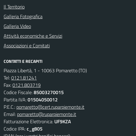
Il Territorio
Galleria Fotografica
Galleria Video
Attività economiche e Servizi
Associazioni e Comitati
CONTATTI E RECAPITI
Piazza Libertà, 1 - 10063 Pomaretto (TO)
Tel:
0121.81241
Fax:
0121.803719
Codice Fiscale:
85003270015
Partita IVA:
01504050012
P.E.C.:
pomaretto@cert.ruparpiemonte.it
Email:
pomaretto@ruparpiemonte.it
Fatturazione Elettronica:
UF9KZA
Codice IPA:
c_g805