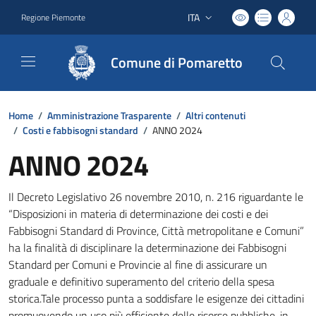
ITA
Regione Piemonte
Lingua attiva:
Comune di Pomaretto
Home
/
Amministrazione Trasparente
/
Altri contenuti
/
Costi e fabbisogni standard
/
ANNO 2O24
ANNO 2O24
Il Decreto Legislativo 26 novembre 2010, n. 216 riguardante le
“Disposizioni in materia di determinazione dei costi e dei
Fabbisogni Standard di Province, Città metropolitane e Comuni”
ha la finalità di disciplinare la determinazione dei Fabbisogni
Standard per Comuni e Provincie al fine di assicurare un
graduale e definitivo superamento del criterio della spesa
storica.Tale processo punta a soddisfare le esigenze dei cittadini
promuovendo un uso più efficiente delle risorse pubbliche, in