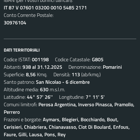
IBAN (per i vostri bonifici bancari):
IT 87 V 07601 03200 0010 5485 2171
Conto Corrente Postale:
30976104
DATI TERRITORIALI
Codice ISTAT:
001198
Codice Catastale:
G805
Abitanti:
938 al 31.12.2025
Denominazione:
Pomarini
Superficie:
8,56
Kmq. Densità:
113
(ab/kmq.)
Santo patrono:
San Nicolao - 6 dicembre
Altitudine media:
630
m.s.l.m.
Latitudine:
44° 57' 26''
Longitudine:
7° 11' 5'
Comuni limitrofi:
Perosa Argentina, Inverso Pinasca, Pramollo,
Perrero
Frazioni e borgate:
Aymars, Blegieri, Bocchiardo, Bout,
Cerisieri, Chiabriera, Chianavasso, Clot Di Boulard, Enfous,
Faure, Gilli, Lausa, Pons, Rey