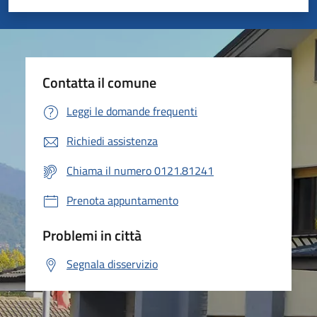
Valuta 1 stelle su 5
Valuta 2 stelle su 5
Valuta 3 stelle su 5
Valuta 4 stelle su 5
Valuta 5 stelle su 5
Contatta il comune
Leggi le domande frequenti
Richiedi assistenza
Chiama il numero 0121.81241
Prenota appuntamento
Problemi in città
Segnala disservizio