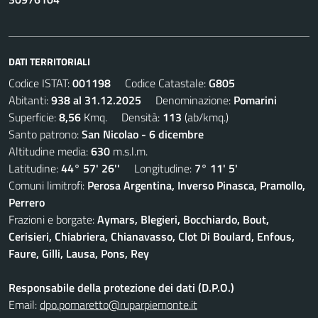
DATI TERRITORIALI
Codice ISTAT:
001198
Codice Catastale:
G805
Abitanti:
938 al 31.12.2025
Denominazione:
Pomarini
Superficie:
8,56
Kmq. Densità:
113
(ab/kmq.)
Santo patrono:
San Nicolao - 6 dicembre
Altitudine media:
630
m.s.l.m.
Latitudine:
44° 57' 26''
Longitudine:
7° 11' 5'
Comuni limitrofi:
Perosa Argentina, Inverso Pinasca, Pramollo,
Perrero
Frazioni e borgate:
Aymars, Blegieri, Bocchiardo, Bout,
Cerisieri, Chiabriera, Chianavasso, Clot Di Boulard, Enfous,
Faure, Gilli, Lausa, Pons, Rey
Responsabile della protezione dei dati (D.P.O.)
Email:
dpo.pomaretto@ruparpiemonte.it