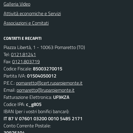
Galleria Video
Attività economiche e Servizi
Associazioni e Comitati
CONTATTI E RECAPITI
Piazza Libertà, 1 - 10063 Pomaretto (TO)
Tel:
0121.81241
Fax:
0121.803719
Codice Fiscale:
85003270015
Partita IVA:
01504050012
P.E.C.:
pomaretto@cert.ruparpiemonte.it
Email:
pomaretto@ruparpiemonte.it
Fatturazione Elettronica:
UF9KZA
Codice IPA:
c_g805
IBAN (per i vostri bonifici bancari):
IT 87 V 07601 03200 0010 5485 2171
Conto Corrente Postale:
30976104