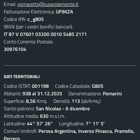
Email:
pomaretto@ruparpiemonte.it
Fatturazione Elettronica:
UF9KZA
Codice IPA:
c_g805
IBAN (per i vostri bonifici bancari):
IT 87 V 07601 03200 0010 5485 2171
Conto Corrente Postale:
30976104
DATI TERRITORIALI
Codice ISTAT:
001198
Codice Catastale:
G805
Abitanti:
938 al 31.12.2025
Denominazione:
Pomarini
Superficie:
8,56
Kmq. Densità:
113
(ab/kmq.)
Santo patrono:
San Nicolao - 6 dicembre
Altitudine media:
630
m.s.l.m.
Latitudine:
44° 57' 26''
Longitudine:
7° 11' 5'
Comuni limitrofi:
Perosa Argentina, Inverso Pinasca, Pramollo,
Perrero