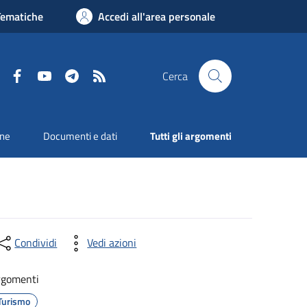
Tematiche
Accedi all'area personale
Facebook
YouTube
Telegram
RSS
Cerca
one
Documenti e dati
Tutti gli argomenti
Condividi
Vedi azioni
rgomenti
Turismo