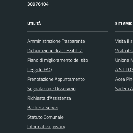
30976104
UTILITÀ
SITI AMIC
Amministrazione Trasparente
Visita il
Dichiarazione di accessibilità
Visita il
Piano di miglioramento del sito
Unione M
Leggi le FAQ
A.S.L.TO3
Prenotazione Appuntamento
Acea Pin
Segnalazione Disservizio
Sadem Arr
Richiesta d'Assistenza
Bacheca Servizi
Statuto Comunale
Informativa privacy