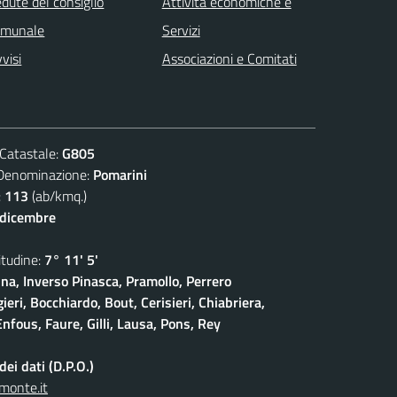
dute del consiglio
Attività economiche e
omunale
Servizi
visi
Associazioni e Comitati
atastale:
G805
nominazione:
Pomarini
:
113
(ab/kmq.)
 dicembre
udine:
7° 11' 5'
na, Inverso Pinasca, Pramollo, Perrero
eri, Bocchiardo, Bout, Cerisieri, Chiabriera,
nfous, Faure, Gilli, Lausa, Pons, Rey
ei dati (D.P.O.)
monte.it