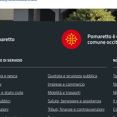
Pomaretto è
aretto
comune occi
E DI SERVIZIO
N
ra e pesca
Giustizia e sicurezza pubblica
Ta
e
Imprese e commercio
No
e stato civile
Mobilità e trasporti
Ma
ubblici
Salute, benessere e assistenza
Il
zioni
Tributi, finanze e contravvenzioni
C