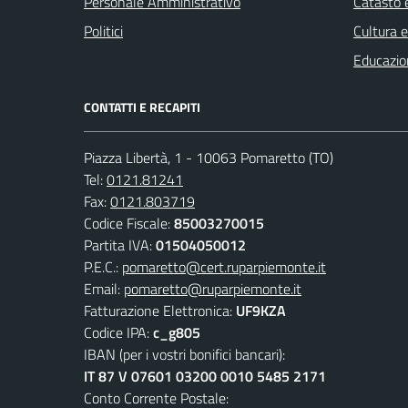
Personale Amministrativo
Catasto e
Politici
Cultura 
Educazio
CONTATTI E RECAPITI
Piazza Libertà, 1 - 10063 Pomaretto (TO)
Tel:
0121.81241
Fax:
0121.803719
Codice Fiscale:
85003270015
Partita IVA:
01504050012
P.E.C.:
pomaretto@cert.ruparpiemonte.it
Email:
pomaretto@ruparpiemonte.it
Fatturazione Elettronica:
UF9KZA
Codice IPA:
c_g805
IBAN (per i vostri bonifici bancari):
IT 87 V 07601 03200 0010 5485 2171
Conto Corrente Postale: