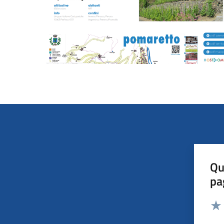
Qu
pa
Valut
Valu