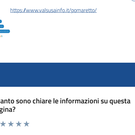
https://www.valsusainfo.it/pomaretto/
anto sono chiare le informazioni su questa
gina?
a da 1 a 5 stelle la pagina
ta 1 stelle su 5
Valuta 2 stelle su 5
Valuta 3 stelle su 5
Valuta 4 stelle su 5
Valuta 5 stelle su 5