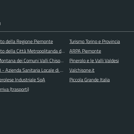
I
 sito della Regione Piemonte
Turismo Torino e Provincia
 sito della Città Metropolitanda di Torino
ARPA Piemonte
ontana dei Comuni Valli Chisone e Germanasca
Pinerolo e le Valli Valdesi
 - Azienda Sanitaria Locale di Collegno e Pinerolo
Valchisone.it
erolese Industriale SpA
Piccola Grande Italia
iva (trasporti)