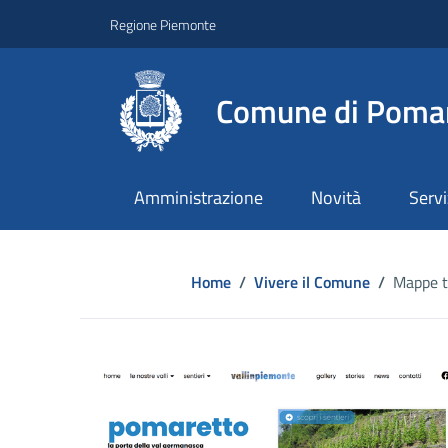
Regione Piemonte
Comune di Poma
Amministrazione
Novità
Servi
Home
/
Vivere il Comune
/
Mappe t