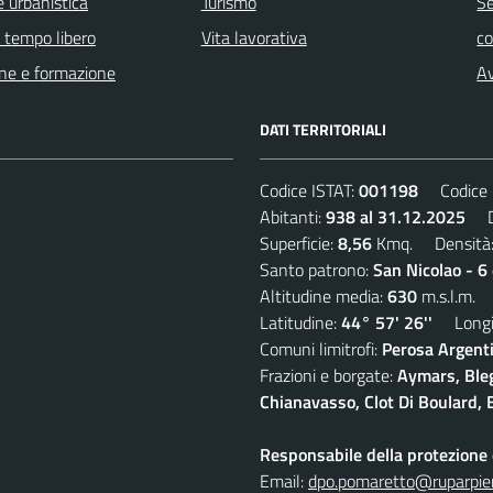
 urbanistica
Turismo
Se
e tempo libero
Vita lavorativa
c
ne e formazione
Av
DATI TERRITORIALI
Codice ISTAT:
001198
Codice C
Abitanti:
938 al 31.12.2025
De
Superficie:
8,56
Kmq. Densità
Santo patrono:
San Nicolao - 6
Altitudine media:
630
m.s.l.m.
Latitudine:
44° 57' 26''
Longit
Comuni limitrofi:
Perosa Argenti
Frazioni e borgate:
Aymars, Blegi
Chianavasso, Clot Di Boulard, E
Responsabile della protezione d
Email:
dpo.pomaretto@ruparpie