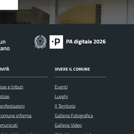
 un
tano
OVITÀ
VIVERE IL COMUNE
sse e tributi
Eventi
tizie
Luoghi
nifestazioni
Il Territorio
 comune informa
Galleria Fotografica
omunicati
Galleria Video