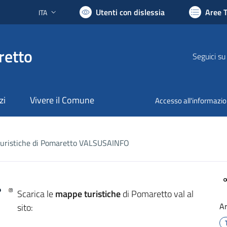
Utenti con dislessia
Aree 
ITA
Lingua attiva:
retto
Seguici su
zi
Vivere il Comune
Accesso all'informazi
uristiche di Pomaretto VALSUSAINFO
Scarica le
mappe turistiche
di Pomaretto val al
A
sito: