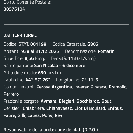
Conto Corrente Postale:
30976104
DATI TERRITORIALI
Codice ISTAT:
001198
Codice Catastale:
G805
Abitanti:
938 al 31.12.2025
Denominazione:
Pomarini
Superficie:
8,56
Kmq. Densità:
113
(ab/kmq.)
Santo patrono:
San Nicolao - 6 dicembre
Altitudine media:
630
m.s.l.m.
Latitudine:
44° 57' 26''
Longitudine:
7° 11' 5'
Comuni limitrofi:
Perosa Argentina, Inverso Pinasca, Pramollo,
Perrero
Frazioni e borgate:
Aymars, Blegieri, Bocchiardo, Bout,
Cerisieri, Chiabriera, Chianavasso, Clot Di Boulard, Enfous,
Faure, Gilli, Lausa, Pons, Rey
Responsabile della protezione dei dati (D.P.O.)