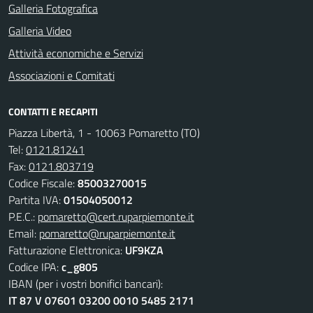
Galleria Fotografica
Galleria Video
Attività economiche e Servizi
Associazioni e Comitati
CONTATTI E RECAPITI
Piazza Libertà, 1 - 10063 Pomaretto (TO)
Tel:
0121.81241
Fax:
0121.803719
Codice Fiscale:
85003270015
Partita IVA:
01504050012
P.E.C.:
pomaretto@cert.ruparpiemonte.it
Email:
pomaretto@ruparpiemonte.it
Fatturazione Elettronica:
UF9KZA
Codice IPA:
c_g805
IBAN (per i vostri bonifici bancari):
IT 87 V 07601 03200 0010 5485 2171