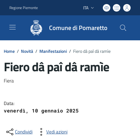
ITA
Regione Piemonte
Lingua attiva:
Comune di Pomaretto
Home
/
Novità
/
Manifestazioni
/
Fiero dâ paî dâ ramìe
Fiero dâ paî dâ ramìe
Dettagli del documento
Fiera
Data:
venerdì, 10 gennaio 2025
Condividi
Vedi azioni