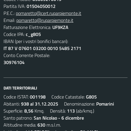
Partita IVA:
01504050012
P.E.C.:
pomaretto@cert.ruparpiemonte.it
Email:
pomaretto@ruparpiemonte.it
Fatturazione Elettronica:
UF9KZA
Codice IPA:
c_g805
IBAN (per i vostri bonifici bancari):
IT 87 V 07601 03200 0010 5485 2171
Conto Corrente Postale:
30976104
DATI TERRITORIALI
Codice ISTAT:
001198
Codice Catastale:
G805
Abitanti:
938 al 31.12.2025
Denominazione:
Pomarini
Superficie:
8,56
Kmq. Densità:
113
(ab/kmq.)
Santo patrono:
San Nicolao - 6 dicembre
Altitudine media:
630
m.s.l.m.