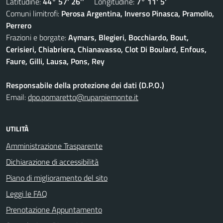
Latitudine:
44° 57' 26''
Longitudine:
7° 11' 5'
Comuni limitrofi:
Perosa Argentina, Inverso Pinasca, Pramollo,
Perrero
Frazioni e borgate:
Aymars, Blegieri, Bocchiardo, Bout,
Cerisieri, Chiabriera, Chianavasso, Clot Di Boulard, Enfous,
Faure, Gilli, Lausa, Pons, Rey
Responsabile della protezione dei dati (D.P.O.)
Email:
dpo.pomaretto@ruparpiemonte.it
UTILITÀ
Amministrazione Trasparente
Dichiarazione di accessibilità
Piano di miglioramento del sito
Leggi le FAQ
Prenotazione Appuntamento