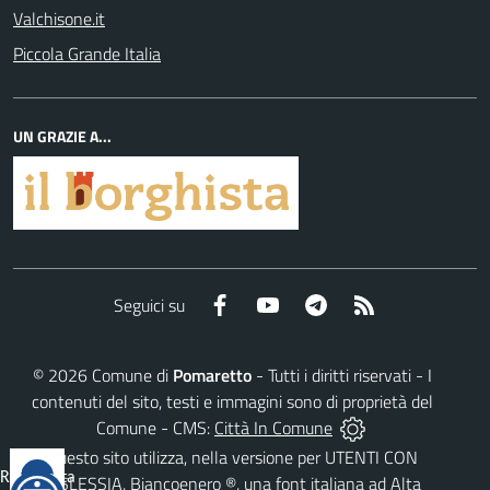
Valchisone.it
Piccola Grande Italia
UN GRAZIE A...
Facebook
YouTube
Telegram
RSS
Seguici su
©
2026
Comune di
Pomaretto
- Tutti i diritti riservati - I
contenuti del sito, testi e immagini sono di proprietà del
Comune - CMS:
Città In Comune
Questo sito utilizza, nella versione per UTENTI CON
Reimposta
DISLESSIA,
Biancoenero ®
, una font italiana ad Alta