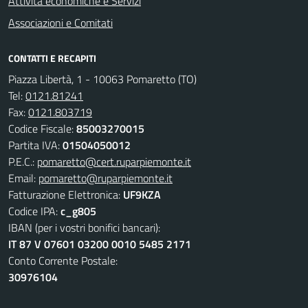
Attività economiche e Servizi
Associazioni e Comitati
CONTATTI E RECAPITI
Piazza Libertà, 1 - 10063 Pomaretto (TO)
Tel:
0121.81241
Fax:
0121.803719
Codice Fiscale:
85003270015
Partita IVA:
01504050012
P.E.C.:
pomaretto@cert.ruparpiemonte.it
Email:
pomaretto@ruparpiemonte.it
Fatturazione Elettronica:
UF9KZA
Codice IPA:
c_g805
IBAN (per i vostri bonifici bancari):
IT 87 V 07601 03200 0010 5485 2171
Conto Corrente Postale:
30976104