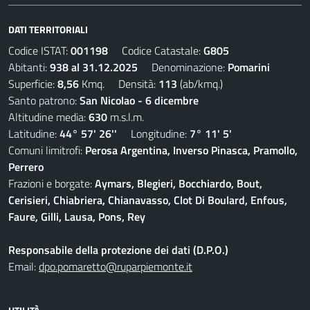
DATI TERRITORIALI
Codice ISTAT:
001198
Codice Catastale:
G805
Abitanti:
938 al 31.12.2025
Denominazione:
Pomarini
Superficie:
8,56
Kmq. Densità:
113
(ab/kmq.)
Santo patrono:
San Nicolao - 6 dicembre
Altitudine media:
630
m.s.l.m.
Latitudine:
44° 57' 26''
Longitudine:
7° 11' 5'
Comuni limitrofi:
Perosa Argentina, Inverso Pinasca, Pramollo,
Perrero
Frazioni e borgate:
Aymars, Blegieri, Bocchiardo, Bout,
Cerisieri, Chiabriera, Chianavasso, Clot Di Boulard, Enfous,
Faure, Gilli, Lausa, Pons, Rey
Responsabile della protezione dei dati (D.P.O.)
Email:
dpo.pomaretto@ruparpiemonte.it