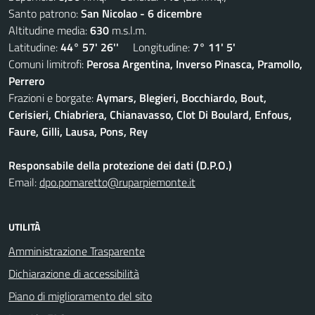
Santo patrono:
San Nicolao - 6 dicembre
Altitudine media:
630
m.s.l.m.
Latitudine:
44° 57' 26''
Longitudine:
7° 11' 5'
Comuni limitrofi:
Perosa Argentina, Inverso Pinasca, Pramollo,
Perrero
Frazioni e borgate:
Aymars, Blegieri, Bocchiardo, Bout,
Cerisieri, Chiabriera, Chianavasso, Clot Di Boulard, Enfous,
Faure, Gilli, Lausa, Pons, Rey
Responsabile della protezione dei dati (D.P.O.)
Email:
dpo.pomaretto@ruparpiemonte.it
UTILITÀ
Amministrazione Trasparente
Dichiarazione di accessibilità
Piano di miglioramento del sito