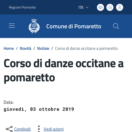
ITA
Regione Piemonte
Lingua attiva:
Comune di Pomaretto
Home
/
Novità
/
Notizie
/
Corso di danze occitane a pomaretto
Corso di danze occitane a
pomaretto
Dettagli del documento
Data:
giovedì, 03 ottobre 2019
Condividi
Vedi azioni