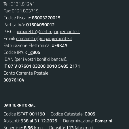
Tel:
0121.81241
Fax:
0121.803719
Codice Fiscale:
85003270015
Partita IVA:
01504050012
P.E.C.:
pomaretto@cert.ruparpiemonte.it
Email:
pomaretto@ruparpiemonte.it
Fatturazione Elettronica:
UF9KZA
Codice IPA:
c_g805
IBAN (per i vostri bonifici bancari):
IT 87 V 07601 03200 0010 5485 2171
Conto Corrente Postale:
30976104
DATI TERRITORIALI
Codice ISTAT:
001198
Codice Catastale:
G805
Abitanti:
938 al 31.12.2025
Denominazione:
Pomarini
Superficie:
8,56
Kmq. Densità:
113
(ab/kmq.)