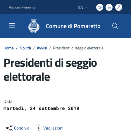
ITA
Regione Piemonte
Lingua attiva:
Comune di Pomaretto
Home
/
Novità
/
Avvisi
/
Presidenti di seggio elettorale
Presidenti di seggio
elettorale
Dettagli del documento
Data:
martedì, 24 settembre 2019
Condividi
Vedi azioni