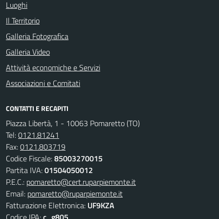
Luoghi
Il Territorio
Galleria Fotografica
Galleria Video
Attività economiche e Servizi
Associazioni e Comitati
CONTATTI E RECAPITI
Piazza Libertà, 1 - 10063 Pomaretto (TO)
Tel:
0121.81241
Fax:
0121.803719
Codice Fiscale:
85003270015
Partita IVA:
01504050012
P.E.C.:
pomaretto@cert.ruparpiemonte.it
Email:
pomaretto@ruparpiemonte.it
Fatturazione Elettronica:
UF9KZA
Codice IPA:
c_g805