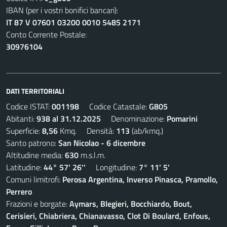
IBAN (per i vostri bonifici bancari):
IT 87 V 07601 03200 0010 5485 2171
Conto Corrente Postale:
30976104
DATI TERRITORIALI
Codice ISTAT:
001198
Codice Catastale:
G805
Abitanti:
938 al 31.12.2025
Denominazione:
Pomarini
Superficie:
8,56
Kmq. Densità:
113
(ab/kmq.)
Santo patrono:
San Nicolao - 6 dicembre
Altitudine media:
630
m.s.l.m.
Latitudine:
44° 57' 26''
Longitudine:
7° 11' 5'
Comuni limitrofi:
Perosa Argentina, Inverso Pinasca, Pramollo,
Perrero
Frazioni e borgate:
Aymars, Blegieri, Bocchiardo, Bout,
Cerisieri, Chiabriera, Chianavasso, Clot Di Boulard, Enfous,