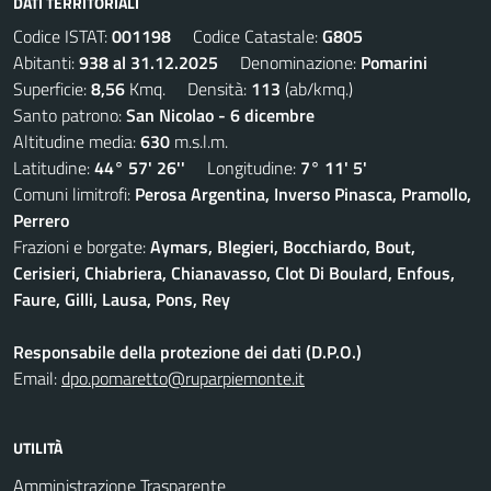
DATI TERRITORIALI
Codice ISTAT:
001198
Codice Catastale:
G805
Abitanti:
938 al 31.12.2025
Denominazione:
Pomarini
Superficie:
8,56
Kmq. Densità:
113
(ab/kmq.)
Santo patrono:
San Nicolao - 6 dicembre
Altitudine media:
630
m.s.l.m.
Latitudine:
44° 57' 26''
Longitudine:
7° 11' 5'
Comuni limitrofi:
Perosa Argentina, Inverso Pinasca, Pramollo,
Perrero
Frazioni e borgate:
Aymars, Blegieri, Bocchiardo, Bout,
Cerisieri, Chiabriera, Chianavasso, Clot Di Boulard, Enfous,
Faure, Gilli, Lausa, Pons, Rey
Responsabile della protezione dei dati (D.P.O.)
Email:
dpo.pomaretto@ruparpiemonte.it
UTILITÀ
Amministrazione Trasparente