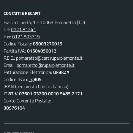
CONTATTI E RECAPITI
Piazza Libertà, 1 - 10063 Pomaretto (TO)
Tel:
0121.81241
Fax:
0121.803719
Codice Fiscale:
85003270015
Partita IVA:
01504050012
P.E.C.:
pomaretto@cert.ruparpiemonte.it
Email:
pomaretto@ruparpiemonte.it
Fatturazione Elettronica:
UF9KZA
Codice IPA:
c_g805
IBAN (per i vostri bonifici bancari):
IT 87 V 07601 03200 0010 5485 2171
Conto Corrente Postale:
30976104