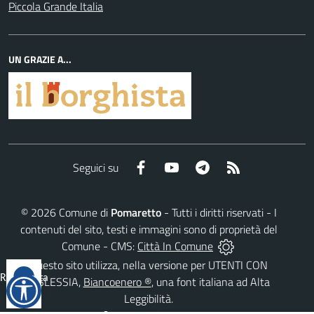
Piccola Grande Italia
UN GRAZIE A...
Facebook
YouTube
Telegram
RSS
Seguici su
©
2026
Comune di
Pomaretto
- Tutti i diritti riservati - I
contenuti del sito, testi e immagini sono di proprietà del
Comune - CMS:
Città In Comune
Questo sito utilizza, nella versione per UTENTI CON
Reimposta
DISLESSIA,
Biancoenero ®
, una font italiana ad Alta
tutto
Leggibilità.