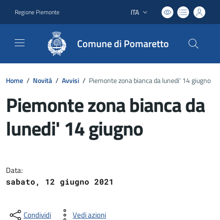
ITA
Regione Piemonte
Lingua attiva:
Comune di Pomaretto
Home
/
Novità
/
Avvisi
/
Piemonte zona bianca da lunedi' 14 giugno
Piemonte zona bianca da
lunedi' 14 giugno
Dettagli del documento
Data:
sabato, 12 giugno 2021
Condividi
Vedi azioni