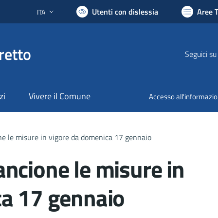
Utenti con dislessia
Aree 
ITA
Lingua attiva:
retto
Seguici su
zi
Vivere il Comune
Accesso all'informazi
e le misure in vigore da domenica 17 gennaio
ncione le misure in
ca 17 gennaio