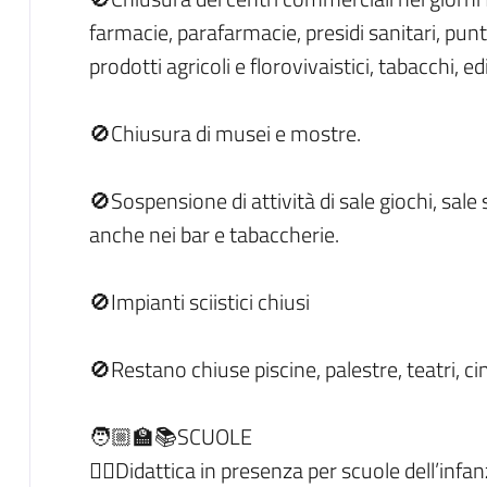
farmacie, parafarmacie, presidi sanitari, punti
prodotti agricoli e florovivaistici, tabacchi, edi
🚫Chiusura di musei e mostre.
🚫Sospensione di attività di sale giochi, sa
anche nei bar e tabaccherie.
🚫Impianti sciistici chiusi
🚫Restano chiuse piscine, palestre, teatri, c
🧑🏼‍🏫📚SCUOLE
👉🏻Didattica in presenza per scuole dell’infa