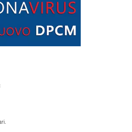
:
ri.