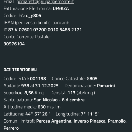
Email:
pomaretto@ruparpiemonte.it
Fatturazione Elettronica:
UF9KZA
Codice IPA:
c_g805
IBAN (per i vostri bonifici bancari):
IT 87 V 07601 03200 0010 5485 2171
Conto Corrente Postale:
30976104
DATI TERRITORIALI
Codice ISTAT:
001198
Codice Catastale:
G805
Abitanti:
938 al 31.12.2025
Denominazione:
Pomarini
Superficie:
8,56
Kmq. Densità:
113
(ab/kmq.)
Santo patrono:
San Nicolao - 6 dicembre
Altitudine media:
630
m.s.l.m.
Latitudine:
44° 57' 26''
Longitudine:
7° 11' 5'
Comuni limitrofi:
Perosa Argentina, Inverso Pinasca, Pramollo,
Perrero