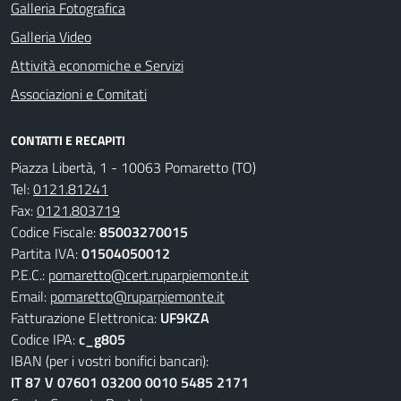
Galleria Fotografica
Galleria Video
Attività economiche e Servizi
Associazioni e Comitati
CONTATTI E RECAPITI
Piazza Libertà, 1 - 10063 Pomaretto (TO)
Tel:
0121.81241
Fax:
0121.803719
Codice Fiscale:
85003270015
Partita IVA:
01504050012
P.E.C.:
pomaretto@cert.ruparpiemonte.it
Email:
pomaretto@ruparpiemonte.it
Fatturazione Elettronica:
UF9KZA
Codice IPA:
c_g805
IBAN (per i vostri bonifici bancari):
IT 87 V 07601 03200 0010 5485 2171