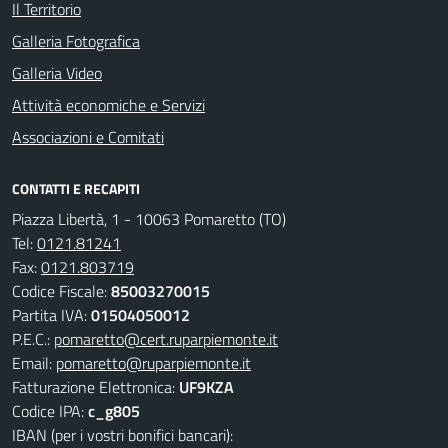
Il Territorio
Galleria Fotografica
Galleria Video
Attività economiche e Servizi
Associazioni e Comitati
CONTATTI E RECAPITI
Piazza Libertà, 1 - 10063 Pomaretto (TO)
Tel:
0121.81241
Fax:
0121.803719
Codice Fiscale:
85003270015
Partita IVA:
01504050012
P.E.C.:
pomaretto@cert.ruparpiemonte.it
Email:
pomaretto@ruparpiemonte.it
Fatturazione Elettronica:
UF9KZA
Codice IPA:
c_g805
IBAN (per i vostri bonifici bancari):