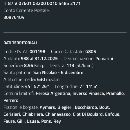
IT 87 V 07601 03200 0010 5485 2171
Conto Corrente Postale:
30976104
DATI TERRITORIALI
Codice ISTAT:
001198
Codice Catastale:
G805
Abitanti:
938 al 31.12.2025
Denominazione:
Pomarini
Superficie:
8,56
Kmq. Densità:
113
(ab/kmq.)
Santo patrono:
San Nicolao - 6 dicembre
Altitudine media:
630
m.s.l.m.
Latitudine:
44° 57' 26''
Longitudine:
7° 11' 5'
Comuni limitrofi:
Perosa Argentina, Inverso Pinasca, Pramollo,
Perrero
Frazioni e borgate:
Aymars, Blegieri, Bocchiardo, Bout,
Cerisieri, Chiabriera, Chianavasso, Clot Di Boulard, Enfous,
Faure, Gilli, Lausa, Pons, Rey