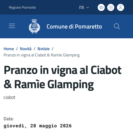
ITA
Regione Piemonte
Lingua attiva:
Comune di Pomaretto
Home
/
Novità
/
Notizie
/
Pranzo in vigna al Ciabot & Ramìe Glamping
Pranzo in vigna al Ciabot
& Ramìe Glamping
Dettagli del documento
ciabot
Data:
giovedì, 28 maggio 2026