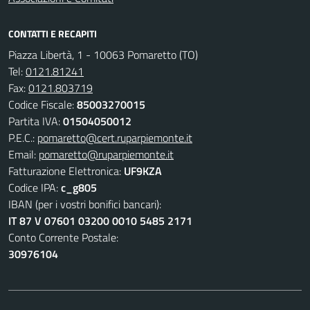
CONTATTI E RECAPITI
Piazza Libertà, 1 - 10063 Pomaretto (TO)
Tel:
0121.81241
Fax:
0121.803719
Codice Fiscale:
85003270015
Partita IVA:
01504050012
P.E.C.:
pomaretto@cert.ruparpiemonte.it
Email:
pomaretto@ruparpiemonte.it
Fatturazione Elettronica:
UF9KZA
Codice IPA:
c_g805
IBAN (per i vostri bonifici bancari):
IT 87 V 07601 03200 0010 5485 2171
Conto Corrente Postale:
30976104