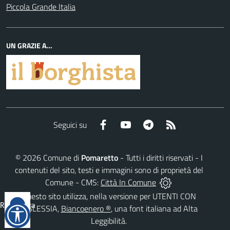
Piccola Grande Italia
UN GRAZIE A...
Facebook
YouTube
Telegram
RSS
Seguici su
©
2026
Comune di
Pomaretto
- Tutti i diritti riservati - I
contenuti del sito, testi e immagini sono di proprietà del
Comune - CMS:
Città In Comune
Questo sito utilizza, nella versione per UTENTI CON
Reimposta
DISLESSIA,
Biancoenero ®
, una font italiana ad Alta
tutto
Leggibilità.