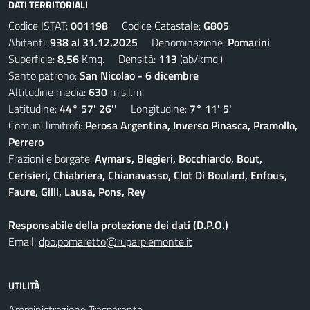
DATI TERRITORIALI
Codice ISTAT:
001198
Codice Catastale:
G805
Abitanti:
938 al 31.12.2025
Denominazione:
Pomarini
Superficie:
8,56
Kmq. Densità:
113
(ab/kmq.)
Santo patrono:
San Nicolao - 6 dicembre
Altitudine media:
630
m.s.l.m.
Latitudine:
44° 57' 26''
Longitudine:
7° 11' 5'
Comuni limitrofi:
Perosa Argentina, Inverso Pinasca, Pramollo,
Perrero
Frazioni e borgate:
Aymars, Blegieri, Bocchiardo, Bout,
Cerisieri, Chiabriera, Chianavasso, Clot Di Boulard, Enfous,
Faure, Gilli, Lausa, Pons, Rey
Responsabile della protezione dei dati (D.P.O.)
Email:
dpo.pomaretto@ruparpiemonte.it
UTILITÀ
Amministrazione Trasparente