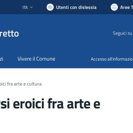
Utenti con dislessia
Aree 
ITA
Lingua attiva:
retto
Seguici su
zi
Vivere il Comune
Accesso all'informazi
ici fra arte e cultura
 eroici fra arte e