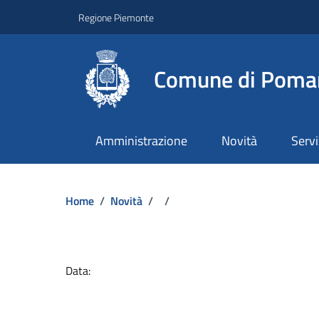
Regione Piemonte
Comune di Poma
Amministrazione
Novità
Servi
Home
/
Novità
/
/
Dettagli del docume
Data: