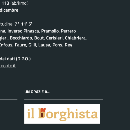
:
113
(ab/kmq.)
 dicembre
udine:
7° 11' 5'
na, Inverso Pinasca, Pramollo, Perrero
eri, Bocchiardo, Bout, Cerisieri, Chiabriera,
nfous, Faure, Gilli, Lausa, Pons, Rey
ei dati (D.P.O.)
monte.it
UN GRAZIE A...