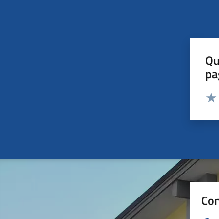
Qu
pa
Valut
Valu
Con