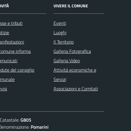
OVITÀ
VIVERE IL COMUNE
sse e tributi
Eventi
tizie
Luoghi
nifestazioni
Il Territorio
 comune informa
Galleria Fotografica
omunicati
Galleria Video
dute del consiglio
Attività economiche e
omunale
Servizi
visi
Associazioni e Comitati
atastale:
G805
nominazione:
Pomarini