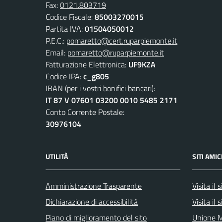
Fax:
0121.803719
Codice Fiscale:
85003270015
Partita IVA:
01504050012
P.E.C.:
pomaretto@cert.ruparpiemonte.it
Email:
pomaretto@ruparpiemonte.it
Fatturazione Elettronica:
UF9KZA
Codice IPA:
c_g805
IBAN (per i vostri bonifici bancari):
IT 87 V 07601 03200 0010 5485 2171
Conto Corrente Postale:
30976104
UTILITÀ
SITI AMIC
Amministrazione Trasparente
Visita il
Dichiarazione di accessibilità
Visita il
Piano di miglioramento del sito
Unione M