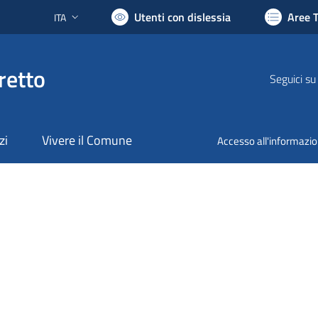
Utenti con dislessia
Aree 
ITA
Lingua attiva:
retto
Seguici su
zi
Vivere il Comune
Accesso all'informazi
nto