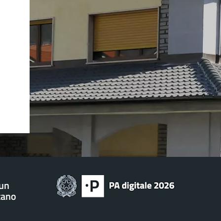
 un
tano