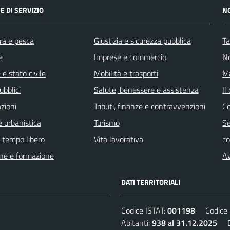
E DI SERVIZIO
N
ra e pesca
Giustizia e sicurezza pubblica
Ta
e
Imprese e commercio
No
e stato civile
Mobilità e trasporti
Ma
ubblici
Salute, benessere e assistenza
Il
zioni
Tributi, finanze e contravvenzioni
C
 urbanistica
Turismo
Se
e tempo libero
Vita lavorativa
c
ne e formazione
Av
DATI TERRITORIALI
Codice ISTAT:
001198
Codice C
Abitanti:
938 al 31.12.2025
De