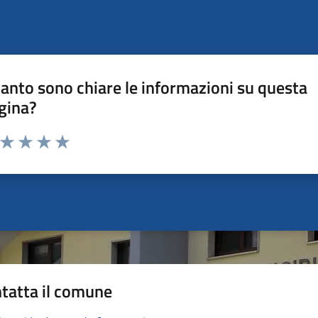
anto sono chiare le informazioni su questa
gina?
a da 1 a 5 stelle la pagina
ta 1 stelle su 5
Valuta 2 stelle su 5
Valuta 3 stelle su 5
Valuta 4 stelle su 5
Valuta 5 stelle su 5
tatta il comune