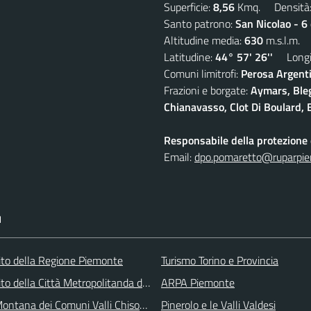
Superficie:
8,56
Kmq. Densità
Santo patrono:
San Nicolao - 6
Altitudine media:
630
m.s.l.m.
Latitudine:
44° 57' 26''
Longit
Comuni limitrofi:
Perosa Argenti
Frazioni e borgate:
Aymars, Blegi
Chianavasso, Clot Di Boulard, E
Responsabile della protezione d
Email:
dpo.pomaretto@ruparpie
I
 sito della Regione Piemonte
Turismo Torino e Provincia
 sito della Città Metropolitanda di Torino
ARPA Piemonte
ontana dei Comuni Valli Chisone e Germanasca
Pinerolo e le Valli Valdesi