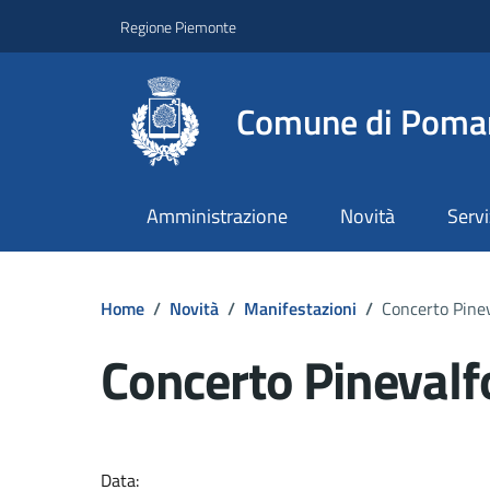
Regione Piemonte
Comune di Poma
Amministrazione
Novità
Servi
Home
/
Novità
/
Manifestazioni
/
Concerto Pinev
Concerto Pinevalf
Dettagli del docume
Data: