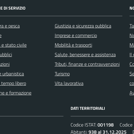
E DI SERVIZIO
N
ra e pesca
Giustizia e sicurezza pubblica
Ta
e
Imprese e commercio
No
e stato civile
Mobilità e trasporti
Ma
ubblici
Salute, benessere e assistenza
Il
zioni
Tributi, finanze e contravvenzioni
C
 urbanistica
Turismo
Se
e tempo libero
Vita lavorativa
c
ne e formazione
Av
DATI TERRITORIALI
Codice ISTAT:
001198
Codice C
Abitanti:
938 al 31.12.2025
De