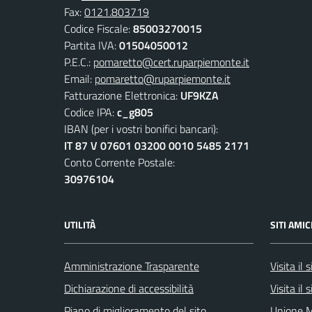
Fax:
0121.803719
Codice Fiscale:
85003270015
Partita IVA:
01504050012
P.E.C.:
pomaretto@cert.ruparpiemonte.it
Email:
pomaretto@ruparpiemonte.it
Fatturazione Elettronica:
UF9KZA
Codice IPA:
c_g805
IBAN (per i vostri bonifici bancari):
IT 87 V 07601 03200 0010 5485 2171
Conto Corrente Postale:
30976104
UTILITÀ
SITI AMIC
Amministrazione Trasparente
Visita il
Dichiarazione di accessibilità
Visita il
Piano di miglioramento del sito
Unione M