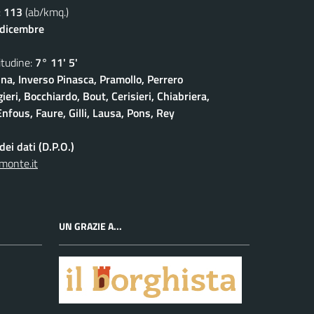
:
113
(ab/kmq.)
 dicembre
udine:
7° 11' 5'
na, Inverso Pinasca, Pramollo, Perrero
eri, Bocchiardo, Bout, Cerisieri, Chiabriera,
nfous, Faure, Gilli, Lausa, Pons, Rey
ei dati (D.P.O.)
monte.it
UN GRAZIE A...