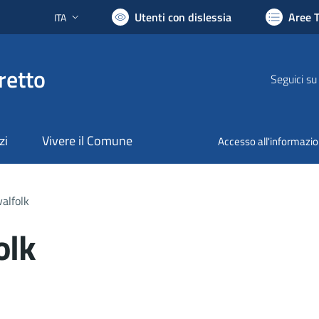
Utenti con dislessia
Aree 
ITA
Lingua attiva:
retto
Seguici su
zi
Vivere il Comune
Accesso all'informazi
alfolk
olk
nto