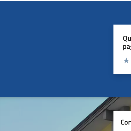
Qu
pa
Valut
Valu
Con