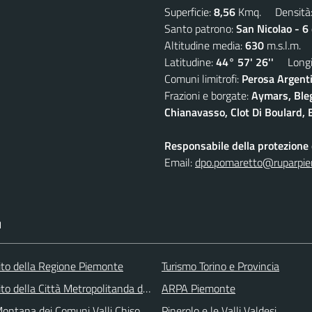
Superficie:
8,56
Kmq. Densità
Santo patrono:
San Nicolao - 6
Altitudine media:
630
m.s.l.m.
Latitudine:
44° 57' 26''
Longit
Comuni limitrofi:
Perosa Argenti
Frazioni e borgate:
Aymars, Blegi
Chianavasso, Clot Di Boulard, E
Responsabile della protezione d
Email:
dpo.pomaretto@ruparpie
I
 sito della Regione Piemonte
Turismo Torino e Provincia
 sito della Città Metropolitanda di Torino
ARPA Piemonte
ontana dei Comuni Valli Chisone e Germanasca
Pinerolo e le Valli Valdesi