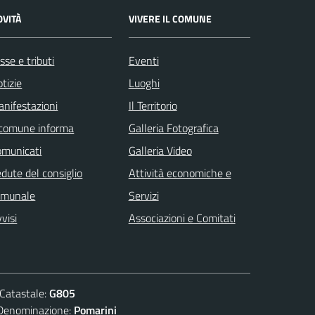
OVITÀ
VIVERE IL COMUNE
sse e tributi
Eventi
tizie
Luoghi
nifestazioni
Il Territorio
 comune informa
Galleria Fotografica
omunicati
Galleria Video
dute del consiglio
Attività economiche e
omunale
Servizi
visi
Associazioni e Comitati
atastale:
G805
nominazione:
Pomarini