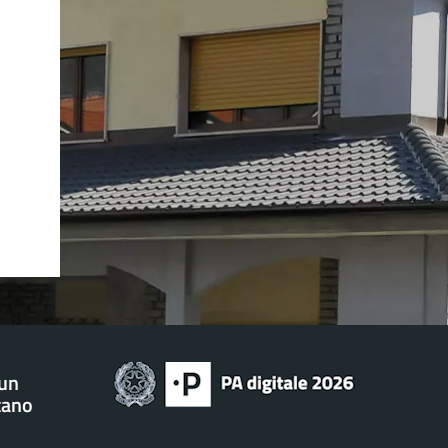
 un
tano