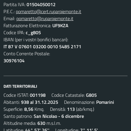
Partita IVA:
01504050012
P.E.C.:
pomaretto@cert.ruparpiemonte.it
Email:
pomaretto@ruparpiemonte.it
Fatturazione Elettronica:
UF9KZA
Codice IPA:
c_g805
IBAN (per i vostri bonifici bancari):
IT 87 V 07601 03200 0010 5485 2171
Conto Corrente Postale:
30976104
DATI TERRITORIALI
Codice ISTAT:
001198
Codice Catastale:
G805
Abitanti:
938 al 31.12.2025
Denominazione:
Pomarini
Superficie:
8,56
Kmq. Densità:
113
(ab/kmq.)
Santo patrono:
San Nicolao - 6 dicembre
Altitudine media:
630
m.s.l.m.
Latitudine:
44° 57' 26''
Longitudine:
7° 11' 5'