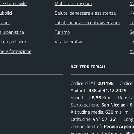
e stato civile
Mobilità e trasporti
Ma
ubblici
Salute, benessere e assistenza
Il
zioni
Tributi, finanze e contravvenzioni
C
 urbanistica
Turismo
Se
e tempo libero
Vita lavorativa
c
ne e formazione
Av
DATI TERRITORIALI
Codice ISTAT:
001198
Codice C
Abitanti:
938 al 31.12.2025
De
Superficie:
8,56
Kmq. Densità
Santo patrono:
San Nicolao - 6
Altitudine media:
630
m.s.l.m.
Latitudine:
44° 57' 26''
Longit
Comuni limitrofi:
Perosa Argenti
Frazioni e borgate:
Aymars, Blegi