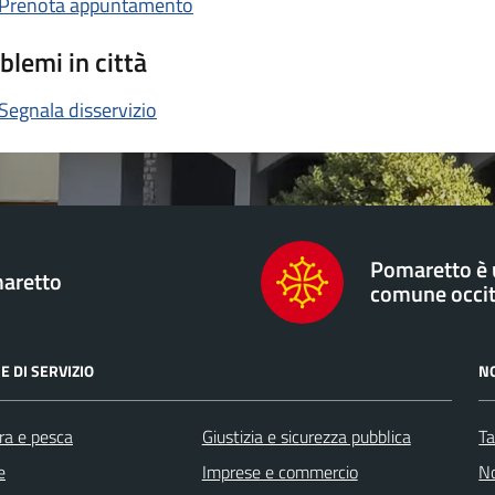
Prenota appuntamento
blemi in città
Segnala disservizio
Pomaretto è
aretto
comune occi
E DI SERVIZIO
N
ra e pesca
Giustizia e sicurezza pubblica
Ta
e
Imprese e commercio
No