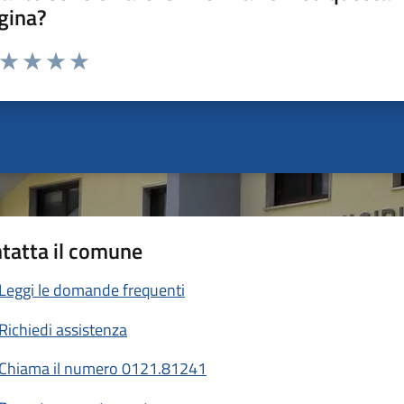
gina?
a da 1 a 5 stelle la pagina
ta 1 stelle su 5
Valuta 2 stelle su 5
Valuta 3 stelle su 5
Valuta 4 stelle su 5
Valuta 5 stelle su 5
tatta il comune
Leggi le domande frequenti
Richiedi assistenza
Chiama il numero 0121.81241