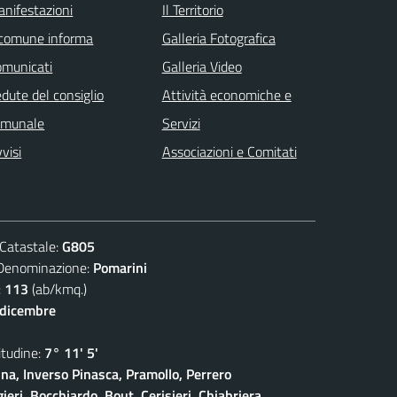
nifestazioni
Il Territorio
 comune informa
Galleria Fotografica
omunicati
Galleria Video
dute del consiglio
Attività economiche e
omunale
Servizi
visi
Associazioni e Comitati
atastale:
G805
nominazione:
Pomarini
:
113
(ab/kmq.)
 dicembre
udine:
7° 11' 5'
na, Inverso Pinasca, Pramollo, Perrero
eri, Bocchiardo, Bout, Cerisieri, Chiabriera,