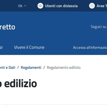
Utenti con dislessia
Aree 
ITA
Lingua attiva:
retto
Seguici su
zi
Vivere il Comune
Accesso all'informazi
ti e Dati
/
Regolamenti
/
Regolamento edilizio
edilizio
ocumento