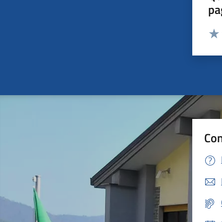
pa
Valut
Valu
Con