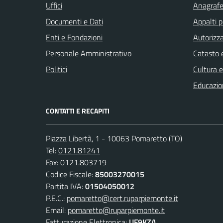
Uffici
Anagrafe 
Documenti e Dati
Appalti p
Enti e Fondazioni
Autorizza
Personale Amministrativo
Catasto e
Politici
Cultura 
Educazio
CONTATTI E RECAPITI
Piazza Libertà, 1 - 10063 Pomaretto (TO)
Tel:
0121.81241
Fax:
0121.803719
Codice Fiscale:
85003270015
Partita IVA:
01504050012
P.E.C.:
pomaretto@cert.ruparpiemonte.it
Email:
pomaretto@ruparpiemonte.it
Fatturazione Elettronica:
UF9KZA