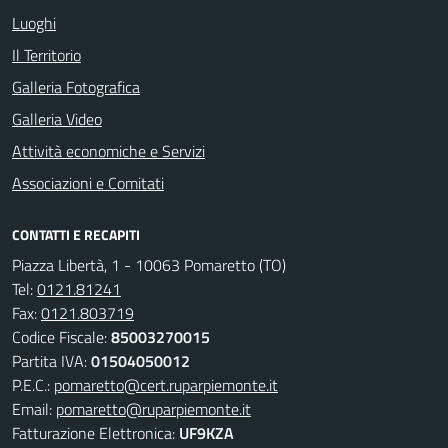
Luoghi
Il Territorio
Galleria Fotografica
Galleria Video
Attività economiche e Servizi
Associazioni e Comitati
CONTATTI E RECAPITI
Piazza Libertà, 1 - 10063 Pomaretto (TO)
Tel:
0121.81241
Fax:
0121.803719
Codice Fiscale:
85003270015
Partita IVA:
01504050012
P.E.C.:
pomaretto@cert.ruparpiemonte.it
Email:
pomaretto@ruparpiemonte.it
Fatturazione Elettronica:
UF9KZA