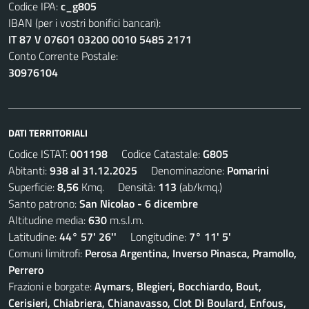
Codice IPA:
c_g805
IBAN (per i vostri bonifici bancari):
IT 87 V 07601 03200 0010 5485 2171
Conto Corrente Postale:
30976104
DATI TERRITORIALI
Codice ISTAT:
001198
Codice Catastale:
G805
Abitanti:
938 al 31.12.2025
Denominazione:
Pomarini
Superficie:
8,56
Kmq. Densità:
113
(ab/kmq.)
Santo patrono:
San Nicolao - 6 dicembre
Altitudine media:
630
m.s.l.m.
Latitudine:
44° 57' 26''
Longitudine:
7° 11' 5'
Comuni limitrofi:
Perosa Argentina, Inverso Pinasca, Pramollo,
Perrero
Frazioni e borgate:
Aymars, Blegieri, Bocchiardo, Bout,
Cerisieri, Chiabriera, Chianavasso, Clot Di Boulard, Enfous,