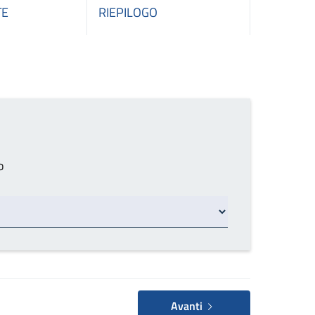
TE
RIEPILOGO
o
Avanti