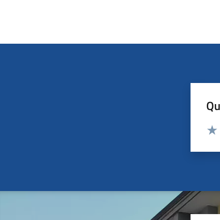
Qu
Valut
Valu