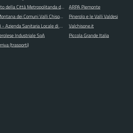
 sito della Città Metropolitanda di Torino
ARPA Piemonte
ontana dei Comuni Valli Chisone e Germanasca
Pinerolo e le Valli Valdesi
 - Azienda Sanitaria Locale di Collegno e Pinerolo
Valchisone.it
erolese Industriale SpA
Piccola Grande Italia
iva (trasporti)