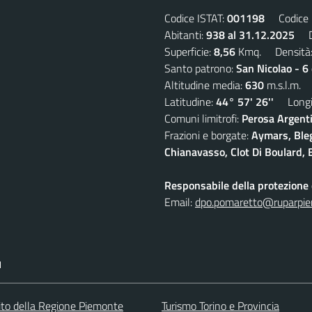
Codice ISTAT:
001198
Codice C
Abitanti:
938 al 31.12.2025
De
Superficie:
8,56
Kmq. Densità
Santo patrono:
San Nicolao - 6
Altitudine media:
630
m.s.l.m.
Latitudine:
44° 57' 26''
Longit
Comuni limitrofi:
Perosa Argenti
Frazioni e borgate:
Aymars, Blegi
Chianavasso, Clot Di Boulard, E
Responsabile della protezione d
Email:
dpo.pomaretto@ruparpie
I
 sito della Regione Piemonte
Turismo Torino e Provincia