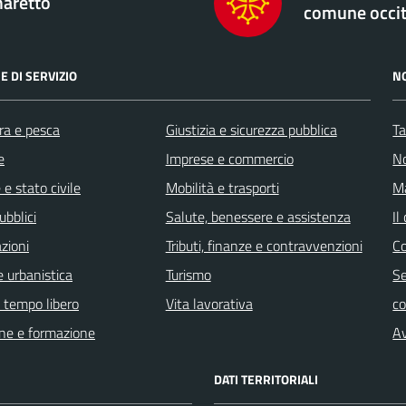
aretto
comune occi
E DI SERVIZIO
N
ra e pesca
Giustizia e sicurezza pubblica
Ta
e
Imprese e commercio
No
e stato civile
Mobilità e trasporti
Ma
ubblici
Salute, benessere e assistenza
Il
zioni
Tributi, finanze e contravvenzioni
C
 urbanistica
Turismo
Se
e tempo libero
Vita lavorativa
c
ne e formazione
Av
DATI TERRITORIALI