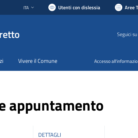
Utenti con dislessia
Aree 
ITA
Lingua attiva:
retto
Seguici su
zi
Vivere il Comune
Accesso all'informazi
ne appuntamento
DETTAGLI