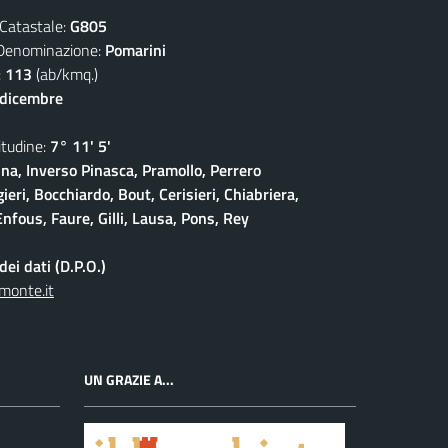
atastale:
G805
nominazione:
Pomarini
:
113
(ab/kmq.)
 dicembre
udine:
7° 11' 5'
na, Inverso Pinasca, Pramollo, Perrero
eri, Bocchiardo, Bout, Cerisieri, Chiabriera,
nfous, Faure, Gilli, Lausa, Pons, Rey
ei dati (D.P.O.)
monte.it
UN GRAZIE A...