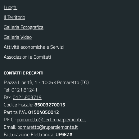
Luoghi
Il Territorio
Galleria Fotografica
Galleria Video
Attività economiche e Servizi
Associazioni e Comitati
CONTATTI E RECAPITI
Piazza Libertà, 1 - 10063 Pomaretto (TO)
Tel:
0121.81241
Fax:
0121.803719
Codice Fiscale:
85003270015
Partita IVA:
01504050012
P.E.C.:
pomaretto@cert.ruparpiemonte.it
Email:
pomaretto@ruparpiemonte.it
Fatturazione Elettronica:
UF9KZA