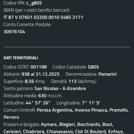
Codice IPA:
c_g805
IBAN (per i vostri bonifici bancari):
IT 87 V 07601 03200 0010 5485 2171
Conto Corrente Postale:
30976104
DATI TERRITORIALI
Codice ISTAT:
001198
Codice Catastale:
G805
Abitanti:
938 al 31.12.2025
Denominazione:
Pomarini
Superficie:
8,56
Kmq. Densità:
113
(ab/kmq.)
Santo patrono:
San Nicolao - 6 dicembre
Altitudine media:
630
m.s.l.m.
Latitudine:
44° 57' 26''
Longitudine:
7° 11' 5'
Comuni limitrofi:
Perosa Argentina, Inverso Pinasca, Pramollo,
Perrero
Frazioni e borgate:
Aymars, Blegieri, Bocchiardo, Bout,
Cerisieri, Chiabriera, Chianavasso, Clot Di Boulard, Enfous,