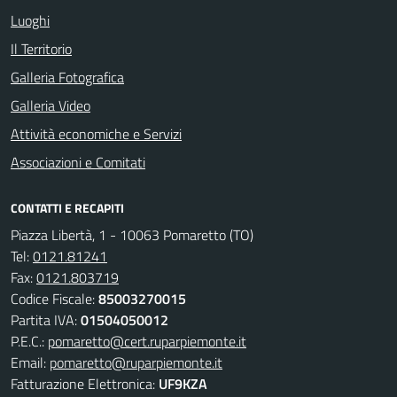
Luoghi
Il Territorio
Galleria Fotografica
Galleria Video
Attività economiche e Servizi
Associazioni e Comitati
CONTATTI E RECAPITI
Piazza Libertà, 1 - 10063 Pomaretto (TO)
Tel:
0121.81241
Fax:
0121.803719
Codice Fiscale:
85003270015
Partita IVA:
01504050012
P.E.C.:
pomaretto@cert.ruparpiemonte.it
Email:
pomaretto@ruparpiemonte.it
Fatturazione Elettronica:
UF9KZA