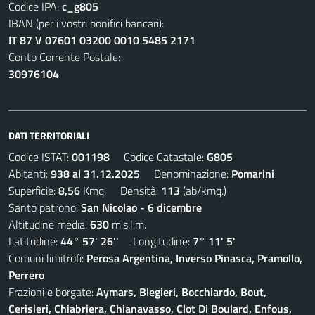
Codice IPA:
c_g805
IBAN (per i vostri bonifici bancari):
IT 87 V 07601 03200 0010 5485 2171
Conto Corrente Postale:
30976104
DATI TERRITORIALI
Codice ISTAT:
001198
Codice Catastale:
G805
Abitanti:
938 al 31.12.2025
Denominazione:
Pomarini
Superficie:
8,56
Kmq. Densità:
113
(ab/kmq.)
Santo patrono:
San Nicolao - 6 dicembre
Altitudine media:
630
m.s.l.m.
Latitudine:
44° 57' 26''
Longitudine:
7° 11' 5'
Comuni limitrofi:
Perosa Argentina, Inverso Pinasca, Pramollo,
Perrero
Frazioni e borgate:
Aymars, Blegieri, Bocchiardo, Bout,
Cerisieri, Chiabriera, Chianavasso, Clot Di Boulard, Enfous,