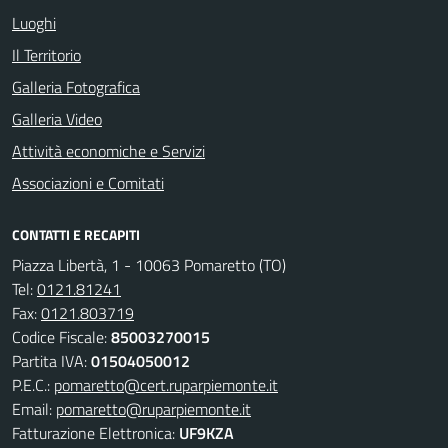
Luoghi
Il Territorio
Galleria Fotografica
Galleria Video
Attività economiche e Servizi
Associazioni e Comitati
CONTATTI E RECAPITI
Piazza Libertà, 1 - 10063 Pomaretto (TO)
Tel:
0121.81241
Fax:
0121.803719
Codice Fiscale:
85003270015
Partita IVA:
01504050012
P.E.C.:
pomaretto@cert.ruparpiemonte.it
Email:
pomaretto@ruparpiemonte.it
Fatturazione Elettronica:
UF9KZA