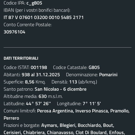
Codice IPA:
c_g805
IBAN (per i vostri bonifici bancari):
IT 87 V 07601 03200 0010 5485 2171
Conto Corrente Postale:
30976104
DATI TERRITORIALI
Codice ISTAT:
001198
Codice Catastale:
G805
Abitanti:
938 al 31.12.2025
Denominazione:
Pomarini
Superficie:
8,56
Kmq. Densità:
113
(ab/kmq.)
Santo patrono:
San Nicolao - 6 dicembre
Altitudine media:
630
m.s.l.m.
Latitudine:
44° 57' 26''
Longitudine:
7° 11' 5'
Comuni limitrofi:
Perosa Argentina, Inverso Pinasca, Pramollo,
Perrero
Frazioni e borgate:
Aymars, Blegieri, Bocchiardo, Bout,
Cerisieri, Chiabriera, Chianavasso, Clot Di Boulard, Enfous,