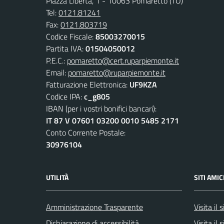
Piazza Libertà, 1 - 10063 Pomaretto (TO)
Tel:
0121.81241
Fax:
0121.803719
Codice Fiscale:
85003270015
Partita IVA:
01504050012
P.E.C.:
pomaretto@cert.ruparpiemonte.it
Email:
pomaretto@ruparpiemonte.it
Fatturazione Elettronica:
UF9KZA
Codice IPA:
c_g805
IBAN (per i vostri bonifici bancari):
IT 87 V 07601 03200 0010 5485 2171
Conto Corrente Postale:
30976104
UTILITÀ
SITI AMIC
Amministrazione Trasparente
Visita il
Dichiarazione di accessibilità
Visita il