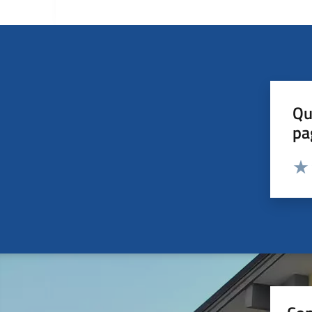
Qu
pa
Valut
Valu