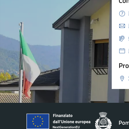
Con
Pro
Pom