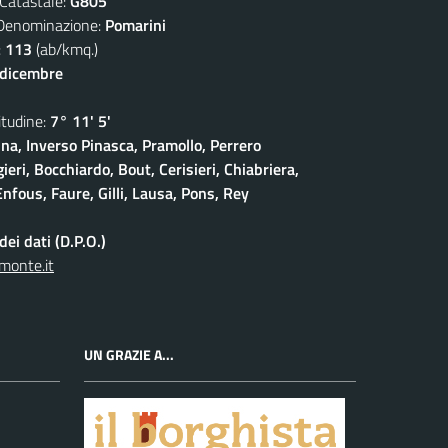
atastale:
G805
nominazione:
Pomarini
:
113
(ab/kmq.)
 dicembre
udine:
7° 11' 5'
na, Inverso Pinasca, Pramollo, Perrero
eri, Bocchiardo, Bout, Cerisieri, Chiabriera,
nfous, Faure, Gilli, Lausa, Pons, Rey
ei dati (D.P.O.)
monte.it
UN GRAZIE A...