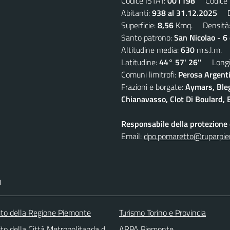
Codice ISTAT:
001198
Codice C
Abitanti:
938 al 31.12.2025
De
Superficie:
8,56
Kmq. Densità
Santo patrono:
San Nicolao - 6
Altitudine media:
630
m.s.l.m.
Latitudine:
44° 57' 26''
Longit
Comuni limitrofi:
Perosa Argenti
Frazioni e borgate:
Aymars, Blegi
Chianavasso, Clot Di Boulard, E
Responsabile della protezione d
Email:
dpo.pomaretto@ruparpie
I
 sito della Regione Piemonte
Turismo Torino e Provincia
 sito della Città Metropolitanda di Torino
ARPA Piemonte