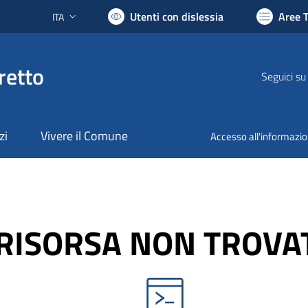
Utenti con dislessia
Aree 
ITA
Lingua attiva:
retto
Seguici su
zi
Vivere il Comune
Accesso all'informazi
RISORSA NON TROVA