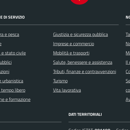
E DI SERVIZIO
N
ra e pesca
Giustizia e sicurezza pubblica
Ta
e
Imprese e commercio
No
e stato civile
Mobilità e trasporti
Ma
ubblici
Salute, benessere e assistenza
Il
zioni
Tributi, finanze e contravvenzioni
C
 urbanistica
Turismo
Se
e tempo libero
Vita lavorativa
c
ne e formazione
Av
DATI TERRITORIALI