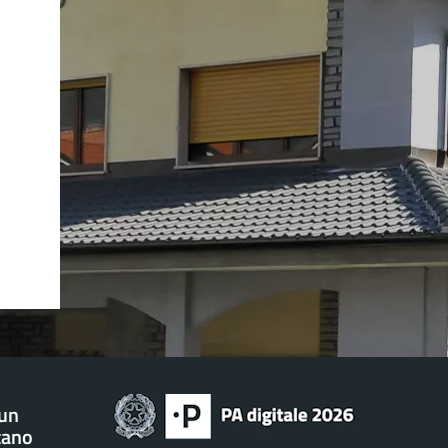
 un
tano