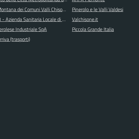
ontana dei Comuni Valli Chisone e Germanasca
Pinerolo e le Valli Valdesi
 - Azienda Sanitaria Locale di Collegno e Pinerolo
Valchisone.it
erolese Industriale SpA
Piccola Grande Italia
iva (trasporti)