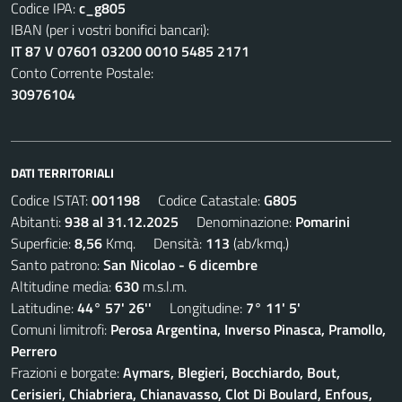
Codice IPA:
c_g805
IBAN (per i vostri bonifici bancari):
IT 87 V 07601 03200 0010 5485 2171
Conto Corrente Postale:
30976104
DATI TERRITORIALI
Codice ISTAT:
001198
Codice Catastale:
G805
Abitanti:
938 al 31.12.2025
Denominazione:
Pomarini
Superficie:
8,56
Kmq. Densità:
113
(ab/kmq.)
Santo patrono:
San Nicolao - 6 dicembre
Altitudine media:
630
m.s.l.m.
Latitudine:
44° 57' 26''
Longitudine:
7° 11' 5'
Comuni limitrofi:
Perosa Argentina, Inverso Pinasca, Pramollo,
Perrero
Frazioni e borgate:
Aymars, Blegieri, Bocchiardo, Bout,
Cerisieri, Chiabriera, Chianavasso, Clot Di Boulard, Enfous,