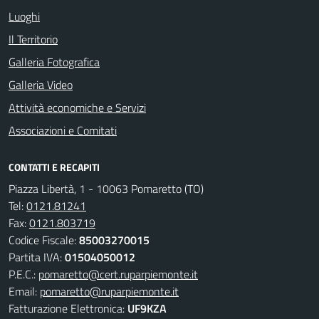
Luoghi
Il Territorio
Galleria Fotografica
Galleria Video
Attività economiche e Servizi
Associazioni e Comitati
CONTATTI E RECAPITI
Piazza Libertà, 1 - 10063 Pomaretto (TO)
Tel:
0121.81241
Fax:
0121.803719
Codice Fiscale:
85003270015
Partita IVA:
01504050012
P.E.C.:
pomaretto@cert.ruparpiemonte.it
Email:
pomaretto@ruparpiemonte.it
Fatturazione Elettronica:
UF9KZA