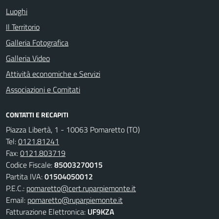
Luoghi
Il Territorio
Galleria Fotografica
Galleria Video
Attività economiche e Servizi
Associazioni e Comitati
CONTATTI E RECAPITI
Piazza Libertà, 1 - 10063 Pomaretto (TO)
Tel:
0121.81241
Fax:
0121.803719
Codice Fiscale:
85003270015
Partita IVA:
01504050012
P.E.C.:
pomaretto@cert.ruparpiemonte.it
Email:
pomaretto@ruparpiemonte.it
Fatturazione Elettronica:
UF9KZA