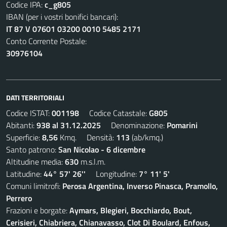
Codice IPA:
c_g805
IBAN (per i vostri bonifici bancari):
IT 87 V 07601 03200 0010 5485 2171
Conto Corrente Postale:
30976104
DATI TERRITORIALI
Codice ISTAT:
001198
Codice Catastale:
G805
Abitanti:
938 al 31.12.2025
Denominazione:
Pomarini
Superficie:
8,56
Kmq. Densità:
113
(ab/kmq.)
Santo patrono:
San Nicolao - 6 dicembre
Altitudine media:
630
m.s.l.m.
Latitudine:
44° 57' 26''
Longitudine:
7° 11' 5'
Comuni limitrofi:
Perosa Argentina, Inverso Pinasca, Pramollo,
Perrero
Frazioni e borgate:
Aymars, Blegieri, Bocchiardo, Bout,
Cerisieri, Chiabriera, Chianavasso, Clot Di Boulard, Enfous,